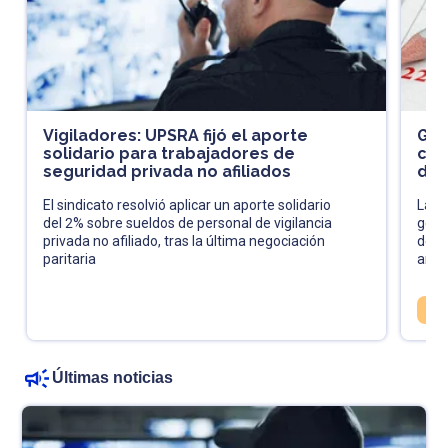
Vigiladores: UPSRA fijó el aporte
Gan
solidario para trabajadores de
con
seguridad privada no afiliados
dec
El sindicato resolvió aplicar un aporte solidario
La p
del 2% sobre sueldos de personal de vigilancia
gene
privada no afiliado, tras la última negociación
decl
paritaria
amnis
RE
Últimas noticias